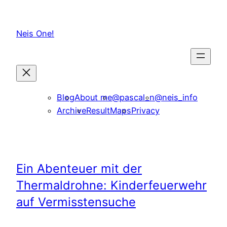
Skip
to
Neis One!
content
Blog
About me
@pascal_n
@neis_info
Archive
ResultMaps
Privacy
Ein Abenteuer mit der
Thermaldrohne: Kinderfeuerwehr
auf Vermisstensuche