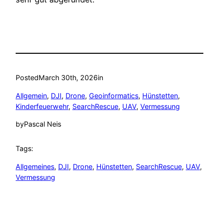
Posted
March 30th, 2026
in
Allgemein
, 
DJI
, 
Drone
, 
Geoinformatics
, 
Hünstetten
, 
Kinderfeuerwehr
, 
SearchRescue
, 
UAV
, 
Vermessung
by
Pascal Neis
Tags:
Allgemeines
, 
DJI
, 
Drone
, 
Hünstetten
, 
SearchRescue
, 
UAV
, 
Vermessung