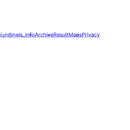
l_n
@neis_info
Archive
ResultMaps
Privacy