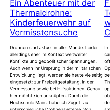
Ein Abenteuer mit der
F
Thermaldrohne:
T
Kinderfeuerwehr auf
w
Vermisstensuche
C
Drohnen sind aktuell in aller Munde. Leider
In
allerdings eher im Kontext weltweiter
ca
Konflikte und geopolitischer Spannungen.
of
Auch wenn ihr Ursprung in der militärischen
Op
Entwicklung liegt, werden sie heute vielseitig
be
eingesetzt: zur Freizeitgestaltung, in der
Th
Vermessung sowie bei Hilfsaktionen. Genau
up
hier möchte ich anknüpfen. Durch die
ob
Hochschule Mainz habe ich Zugriff auf
de
unterschiedliche Drohnensysteme. Von
sm