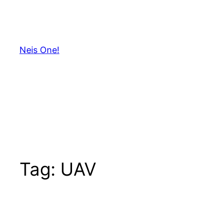
Skip
to
content
Neis One!
Tag:
UAV