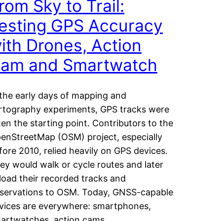
rom Sky to Trail:
esting GPS Accuracy
ith Drones, Action
am and Smartwatch
 the early days of mapping and
rtography experiments, GPS tracks were
ten the starting point. Contributors to the
enStreetMap (OSM) project, especially
fore 2010, relied heavily on GPS devices.
ey would walk or cycle routes and later
load their recorded tracks and
servations to OSM. Today, GNSS-capable
vices are everywhere: smartphones,
artwatches, action cams,…