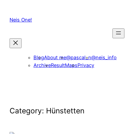
Skip
to
Neis One!
content
Blog
About me
@pascal_n
@neis_info
Archive
ResultMaps
Privacy
Category:
Hünstetten