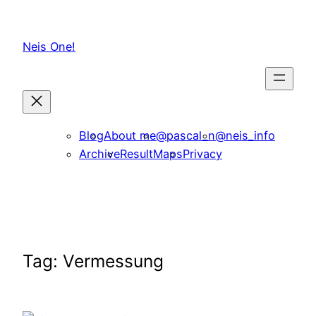
Skip
to
Neis One!
content
Blog
About me
@pascal_n
@neis_info
Archive
ResultMaps
Privacy
Tag:
Vermessung