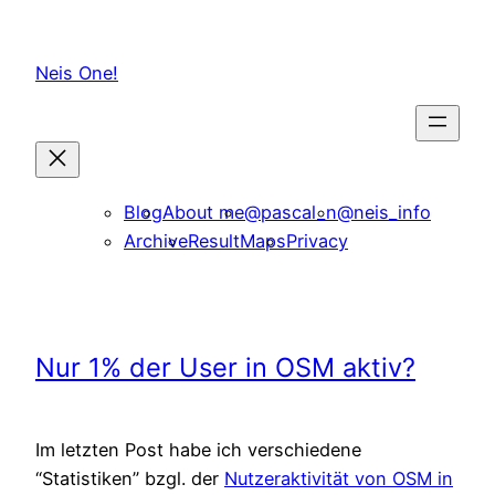
Skip
to
Neis One!
content
Blog
About me
@pascal_n
@neis_info
Archive
ResultMaps
Privacy
Nur 1% der User in OSM aktiv?
Im letzten Post habe ich verschiedene
“Statistiken” bzgl. der
Nutzeraktivität von OSM in