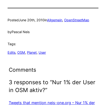
Posted
June 20th, 2010
in
Allgemein
, 
OpenStreetMap
by
Pascal Neis
Tags:
Edits
, 
OSM
, 
Planet
, 
User
Comments
3 responses to “Nur 1% der User
in OSM aktiv?”
Tweets that mention neis-one.org – Nur 1% der