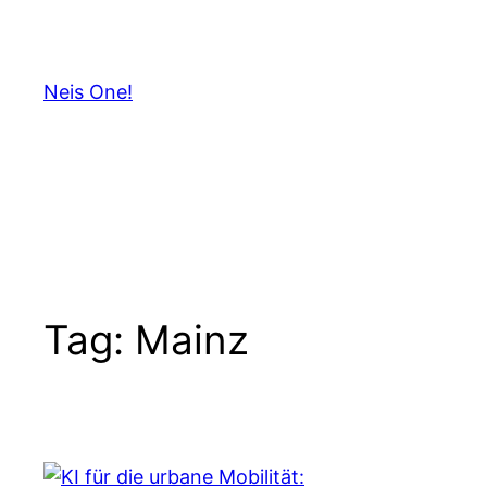
Skip
to
content
Neis One!
Tag:
Mainz