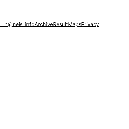
l_n
@neis_info
Archive
ResultMaps
Privacy