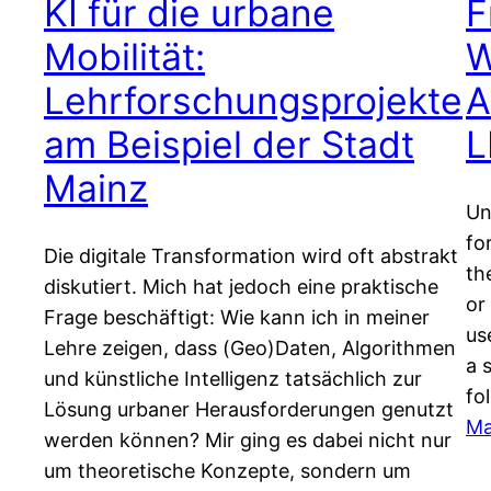
KI für die urbane
F
Mobilität:
W
Lehrforschungsprojekte
A
am Beispiel der Stadt
L
Mainz
Un
fo
Die digitale Transformation wird oft abstrakt
th
diskutiert. Mich hat jedoch eine praktische
or
Frage beschäftigt: Wie kann ich in meiner
us
Lehre zeigen, dass (Geo)Daten, Algorithmen
a 
und künstliche Intelligenz tatsächlich zur
fo
Lösung urbaner Herausforderungen genutzt
Ma
werden können? Mir ging es dabei nicht nur
um theoretische Konzepte, sondern um