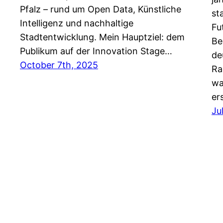
Pfalz – rund um Open Data, Künstliche
st
Intelligenz und nachhaltige
Fu
Stadtentwicklung. Mein Hauptziel: dem
Be
Publikum auf der Innovation Stage…
de
October 7th, 2025
Ra
wa
er
Ju