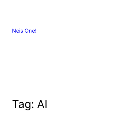
Skip
to
content
Neis One!
Tag:
AI