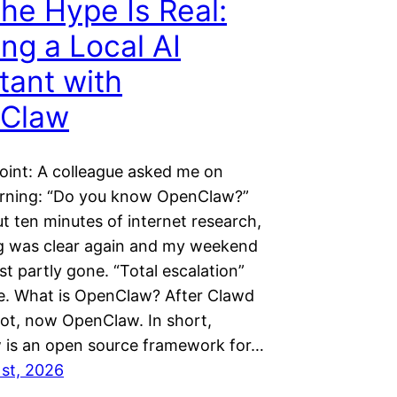
the Hype Is Real:
ing a Local AI
tant with
Claw
point: A colleague asked me on
rning: “Do you know OpenClaw?”
t ten minutes of internet research,
g was clear again and my weekend
st partly gone. “Total escalation”
e. What is OpenClaw? After Clawd
ot, now OpenClaw. In short,
is an open source framework for…
1st, 2026