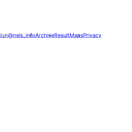
l_n
@neis_info
Archive
ResultMaps
Privacy