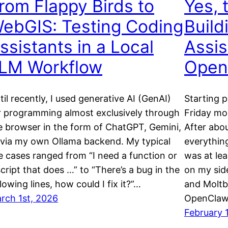
rom Flappy Birds to
Yes, 
ebGIS: Testing Coding
Build
ssistants in a Local
Assis
LM Workflow
Open
til recently, I used generative AI (GenAI)
Starting 
r programming almost exclusively through
Friday mo
e browser in the form of ChatGPT, Gemini,
After abou
 via my own Ollama backend. My typical
everythin
e cases ranged from “I need a function or
was at lea
script that does …” to “There’s a bug in the
on my sid
llowing lines, how could I fix it?”…
and Moltb
rch 1st, 2026
OpenClaw 
February 