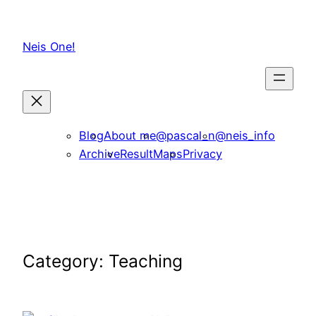
Skip
to
Neis One!
content
Blog
About me
@pascal_n
@neis_info
Archive
ResultMaps
Privacy
Category:
Teaching