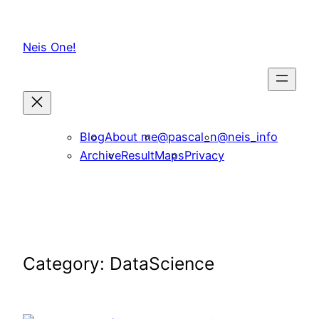
Skip
to
Neis One!
content
Blog
About me
@pascal_n
@neis_info
Archive
ResultMaps
Privacy
Category:
DataScience