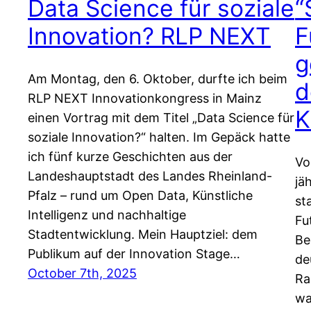
Data Science für soziale
“
Innovation? RLP NEXT
F
g
Am Montag, den 6. Oktober, durfte ich beim
d
RLP NEXT Innovationkongress in Mainz
K
einen Vortrag mit dem Titel „Data Science für
soziale Innovation?“ halten. Im Gepäck hatte
ich fünf kurze Geschichten aus der
Vo
Landeshauptstadt des Landes Rheinland-
jä
Pfalz – rund um Open Data, Künstliche
st
Intelligenz und nachhaltige
Fu
Stadtentwicklung. Mein Hauptziel: dem
Be
Publikum auf der Innovation Stage…
de
October 7th, 2025
Ra
wa