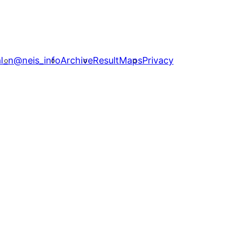
l_n
@neis_info
Archive
ResultMaps
Privacy