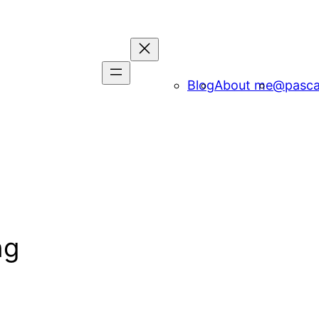
Blog
About me
@pasca
ng