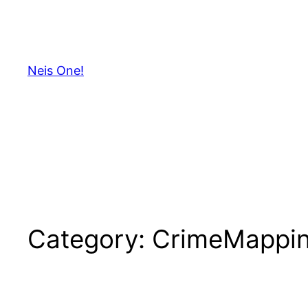
Skip
to
content
Neis One!
Category:
CrimeMappi